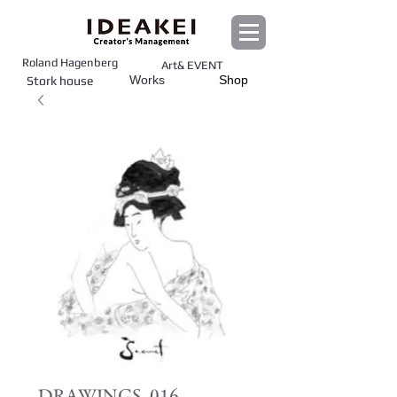
Roland Hagenberg
Art& EVENT
Works
Shop
Stork house
DRAWINGS_016