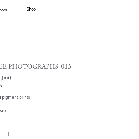
Shop
orks
GE PHOTOGRAPHS_013
価
,000
格
み
l pigment prints
4cm