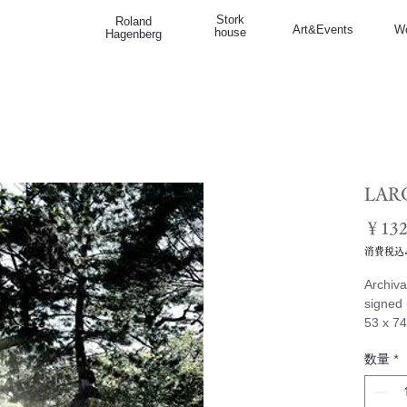
Stork
Roland
Art&Events
W
house
Hagenberg
LAR
￥132
消費税込
Archiva
signed
53 x 7
数量
*