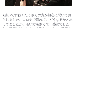
●凄いですね！たくさんの方が熱心に聞いてお
られました。コロナで流れて、どうなるかと思
ってましたが、若い方も多くて、盛況でした
ね、鸛庵に泊まりたい！楽しかった。●鸛庵を
考案から、建築まで丁寧に作られていて、興味
深かったです。●講演会，大変興味深く拝聴さ
せていただきました。先生の話では，人類共通
の心地良い面積は，一定であることや，ヨーロ
ッパの農家でも，藁屋根があり，製造法も同じ
にも関わらず，世界的には、関連はないこと
や，ただ，乾燥しているため，藁の厚さや支柱
の位置が日本と異なると興味深く聞かせていた
だきました。●このご時世，楽しく物事が進め
られない中，鸛庵の話は，前向きに聞くことが
できました。楽しかった。●藤森先生の建築物
は，無機的でなく温かい建物が多く，以前から
関心がありましたので，初めて講演会に行くこ
とができ，コロナ禍にもかかわらず企画されて
ありがとうございます。●コウノトリハウスの
面白い話がいっぱい聞けて楽しかったです。み
なさんから、たくさんの「楽しかった」ユニー