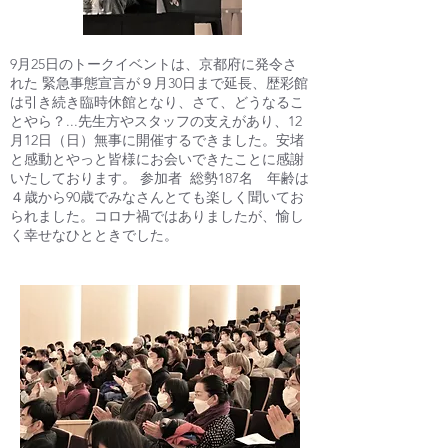
9月25日のトークイベントは、京都府に発令さ
れた 緊急事態宣言が９月30日まで延長、歴彩館
は引き続き臨時休館となり、さて、どうなるこ
とやら？...先生方やスタッフの支えがあり、12
月12日（日）無事に開催するできました。安堵
と感動とやっと皆様にお会いできたことに感謝
いたしております。 参加者 総勢187名 年齢は
４歳から90歳でみなさんとても楽しく聞いてお
られました。コロナ禍ではありましたが、愉し
く幸せなひとときでした。